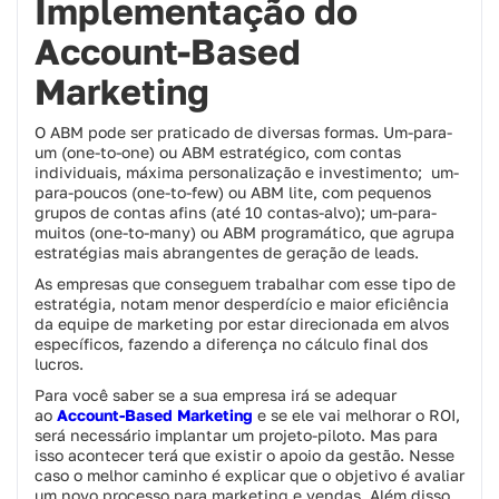
Implementação do
Account-Based
Marketing
O ABM pode ser praticado de diversas formas. Um-para-
um (
one-to-one
) ou ABM estratégico, com contas
individuais, máxima personalização e investimento;
um-
para-poucos (
one-to-few
) ou ABM
lite
, com pequenos
grupos de contas afins (até 10 contas-alvo); um-para-
muitos (
one-to-many
) ou ABM programático, que agrupa
estratégias mais abrangentes de geração de
leads
.
As empresas que conseguem trabalhar com esse tipo de
estratégia, notam menor desperdício e maior eficiência
da equipe de marketing por estar direcionada em alvos
específicos, fazendo a diferença no cálculo final dos
lucros.
Para você saber se a sua empresa irá se adequar
ao
Account-Based Marketing
e se ele vai melhorar o ROI,
será necessário implantar um projeto-piloto. Mas para
isso acontecer terá que existir o apoio da gestão. Nesse
caso o melhor caminho é explicar que o objetivo é avaliar
um novo processo para marketing e vendas. Além disso