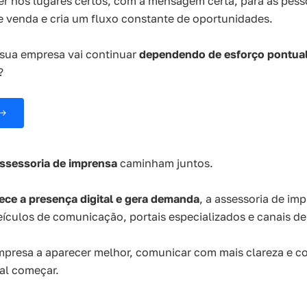
r nos lugares certos, com a mensagem certa, para as pess
de venda e cria um fluxo constante de oportunidades.
 sua empresa vai continuar
dependendo de esforço pontua
?
 →
ssessoria de imprensa
caminham juntos.
lece a presença digital e gera demanda
, a assessoria de im
culos de comunicação, portais especializados e canais de
mpresa a aparecer melhor, comunicar com mais clareza e co
al começar.