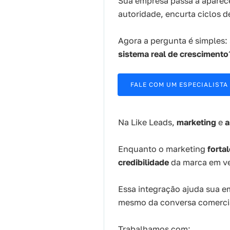
Sua empresa passa a aparece
autoridade, encurta ciclos 
Agora a pergunta é simples:
sistema real de crescimento
FALE COM UM ESPECIALISTA
Na Like Leads,
marketing
e
a
Enquanto o marketing
forta
credibilidade
da marca em veí
Essa integração ajuda sua e
mesmo da conversa comerci
Trabalhamos com: