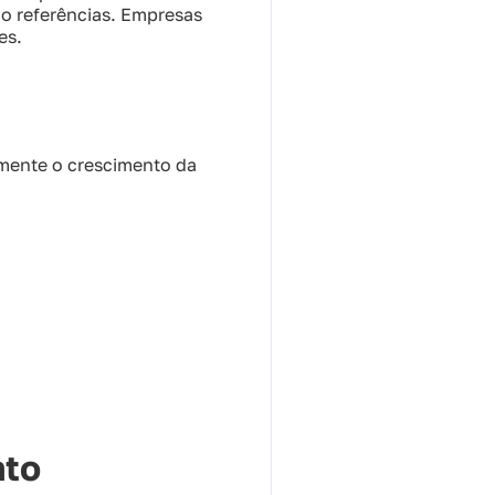
mo referências. Empresas
es.
o
amente o crescimento da
nto