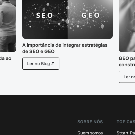
A importância de integrar estratégias
de SEO e GEO
GEO pa
da ao
Ler no Blog ↗
constru
Ler n
SOBRE NÓS
TOP CA
Quem somos
Sttart P