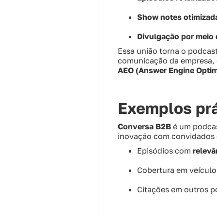
Show notes otimizada
Divulgação por meio 
Essa união torna o podcas
comunicação da empresa, 
AEO (Answer Engine Optim
Exemplos prá
Conversa B2B
é um podcas
inovação com convidados e
Episódios com
relevâ
Cobertura em veícul
Citações em outros p