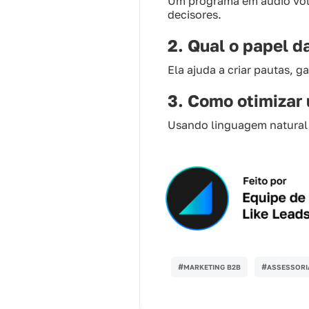
Um programa em áudio volt
decisores.
2. Qual o papel 
Ela ajuda a criar pautas, g
3. Como otimizar
Usando linguagem natural,
#
#
MARKETING B2B
ASSESSORI