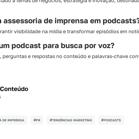
ado a temas de negócios, estratégia e inovação, destinado
da assessoria de imprensa em podcasts
arantir visibilidade na mídia e transformar episódios em notí
 um podcast para busca por voz?
 perguntas e respostas no conteúdo e palavras-chave con
#
#
#
A DE IMPRENSA
PR
TENDÊNCIAS MARKETING
PODCASTS