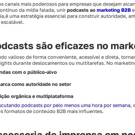
s canais mais poderosos para empresas que desejam alcan
ontínuo da mídia falada, unir
podcasts ao
marketing B2B
e
,é uma estratégia essencial para construir autoridade, ampl
escalável.
odcasts são eficazes no mar
o valioso de forma conveniente, acessível e direta, torna
ights durante deslocamentos ou multitarefas. No marketing
ndas com o público-alvo
arca como autoridade no setor
uição orgânica e multiplataforma
escutando podcasts por pelo menos uma hora por semana
,
os formatos de conteúdo B2B mais influentes.
ssessoria de imprensa em p