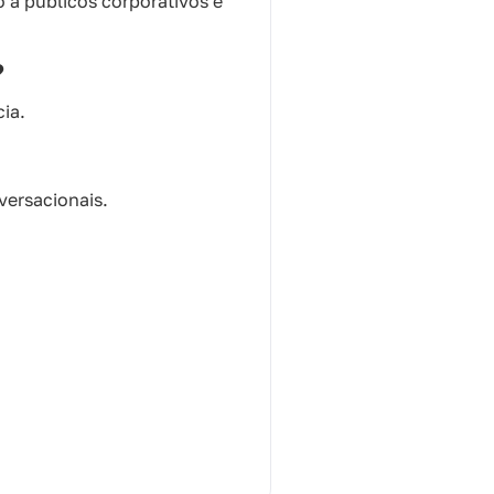
 a públicos corporativos e
?
cia.
versacionais.