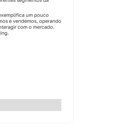
ferentes segmentos da
exemplifica um pouco
namos e vendemos, operando
nteragir com o mercado.
ing.