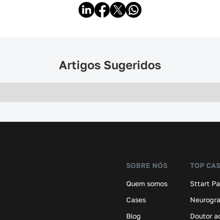
Artigos Sugeridos
SOBRE NÓS
TOP CA
Quem somos
Sttart P
Cases
Neurogr
Blog
Doutor a