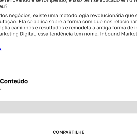
e renovando e se rompendo, e isso tem se aplicado em di
beu?
os negócios, existe uma metodologia revolucionária que 
utação. Ela se aplica sobre a forma com que nos relacio
ia caminhos e resultados e remodela a antiga forma de i
arketing Digital, essa tendência tem nome: Inbound Market
A
COMPARTILHE