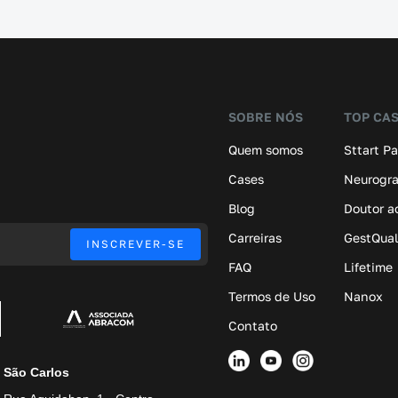
SOBRE NÓS
TOP CA
Quem somos
Sttart P
Cases
Neurogr
Blog
Doutor a
Carreiras
GestQual
FAQ
Lifetime
Termos de Uso
Nanox
Contato
São Carlos