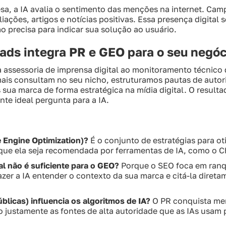
a, a IA avalia o sentimento das menções na internet. Ca
ações, artigos e notícias positivas. Essa presença digital s
o precisa para indicar sua solução ao usuário.
eads integra PR e GEO para o seu negóc
da assessoria de imprensa digital ao monitoramento técnic
mais consultam no seu nicho, estruturamos pautas de autor
sua marca de forma estratégica na mídia digital. O result
nte ideal pergunta para a IA.
e Engine Optimization)?
É o conjunto de estratégias para oti
 que ela seja recomendada por ferramentas de IA, como o C
al não é suficiente para o GEO?
Porque o SEO foca em ranqu
er a IA entender o contexto da sua marca e citá-la direta
licas) influencia os algoritmos de IA?
O PR conquista me
ão justamente as fontes de alta autoridade que as IAs usam