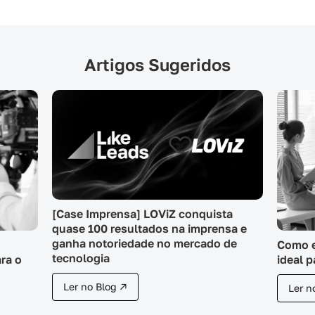
Artigos Sugeridos
[Case Imprensa] LOViZ conquista
quase 100 resultados na imprensa e
ganha notoriedade no mercado de
Como e
tecnologia
ideal 
ra o
Ler no Blog ↗
Ler n