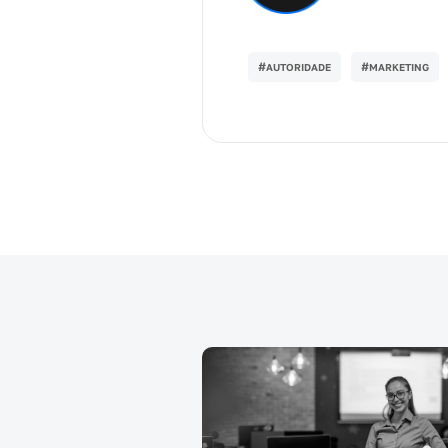
#
#
AUTORIDADE
MARKETING