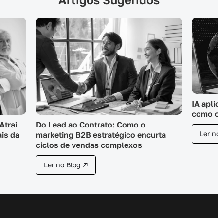
IA apl
como c
Atrai
Do Lead ao Contrato: Como o
Ler n
ais da
marketing B2B estratégico encurta
ciclos de vendas complexos
Ler no Blog ↗