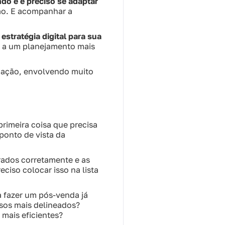
do e é preciso se adaptar
ão. E acompanhar a
stratégia digital para sua
as a um planejamento mais
icação, envolvendo muito
rimeira coisa que precisa
ponto de vista da
urados corretamente e as
iso colocar isso na lista
a fazer um pós-venda já
sos mais delineados?
mais eficientes?