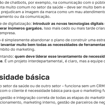
ução de chatbots, por exemplo, na comunicação com o públi
ta muito comum no setor da saúde – deve ser muito bem e
e prejudicam a imagem da marca como um mau atendimento 
onamento ou da comunicação.
e de digitalização:
introduzir as novas tecnologias digitai
gerar inúmeros gargalos.
Isso mais cedo ou mais tarde cria
 empresa.
é simplesmente abandonar o plano de construir uma estraté
 levantar muito bem todas as necessidades de ferramentas
âmbito do marketing.
untando:
quem deve liderar esse levantamento de necessid
te
. É um projeto interdepartamental, é claro, mas a equipe
sidade básica
 setor da saúde ou de outro setor – funciona sem um CRM
com o cliente é necessidade básica para que o marketing 
 gestão e integração correta de todas as etapas do market
cionamento, marketing interno, gestão de parceiros de ne