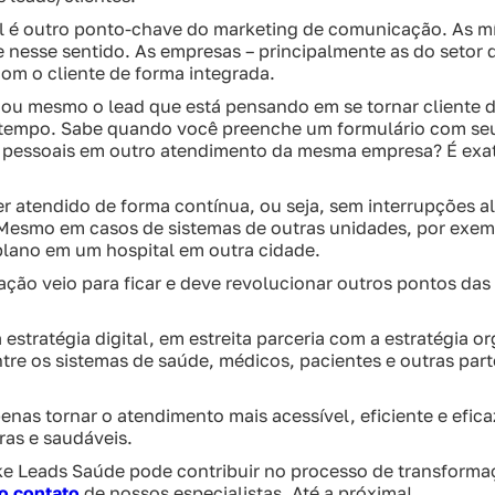
é outro ponto-chave do marketing de comunicação. As míd
 nesse sentido. As empresas – principalmente as do setor 
om o cliente de forma integrada.
te ou mesmo o lead que está pensando em se tornar cliente 
 tempo. Sabe quando você preenche um formulário com seu
s pessoais em outro atendimento da mesma empresa? É exa
er atendido de forma contínua, ou seja, sem interrupções al
 Mesmo em casos de sistemas de outras unidades, por exem
lano em um hospital em outra cidade.
ização veio para ficar e deve revolucionar outros pontos da
 estratégia digital, em estreita parceria com a estratégia o
re os sistemas de saúde, médicos, pacientes e outras part
enas tornar o atendimento mais acessível, eficiente e efic
as e saudáveis.
ke Leads Saúde pode contribuir no processo de transformaç
 o contato
de nossos especialistas. Até a próxima!