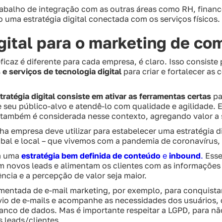
 trabalho de integração com as outras áreas como RH, financ
o uma estratégia digital conectada com os serviços físicos.
igital para o marketing de c
eficaz é diferente para cada empresa, é claro. Isso consist
e serviços de tecnologia digital
para criar e fortalecer a
tratégia digital consiste em ativar as ferramentas certas
pa
e seu público-alvo e atendê-lo com qualidade e agilidade.
l também é considerada nesse contexto, agregando valor a 
a empresa deve utilizar para estabelecer uma estratégia d
lobal e local – que vivemos com a pandemia de coronavírus
ha uma
estratégia bem definida de conteúdo
e
inbound
.
Esse
am novos leads e alimentam os clientes com as informações
ncia e a percepção de valor seja maior.
entada de e-mail marketing, por exemplo, para conquistar
vio de e-mails e acompanhe as necessidades dos usuários,
nco de dados. Mas é importante respeitar a LGPD, para não 
 leads/clientes.