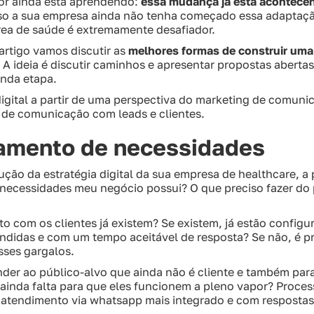
tor ainda está aprendendo:
essa mudança já está acontecen
aso a sua empresa ainda não tenha começado essa adaptaç
rea de saúde é extremamente desafiador.
artigo vamos discutir as
melhores formas de construir uma e
A ideia é discutir caminhos e apresentar propostas abert
nda etapa.
digital a partir de uma perspectiva do marketing de comun
is de comunicação com leads e clientes.
amento de necessidades
ão da estratégia digital da sua empresa de healthcare, a p
 necessidades meu negócio possui? O que preciso fazer do 
o com os clientes já existem? Se existem, já estão config
idas e com um tempo aceitável de resposta? Se não, é prec
sses gargalos.
nder ao público-alvo que ainda não é cliente e também par
ainda falta para que eles funcionem a pleno vapor? Proces
 atendimento via whatsapp mais integrado e com respostas 