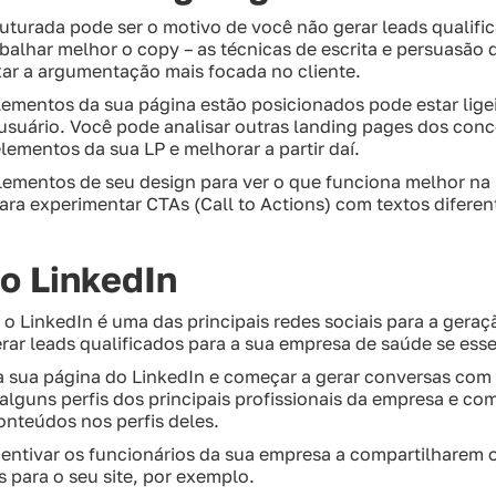
uturada pode ser o motivo de você não gerar leads qualifi
alhar melhor o copy – as técnicas de escrita e persuasão d
xar a argumentação mais focada no cliente.
lementos da sua página estão posicionados pode estar lig
 usuário. Você pode analisar outras landing pages dos conco
lementos da sua LP e melhorar a partir daí.
elementos de seu design para ver o que funciona melhor na
ara experimentar CTAs (Call to Actions) com textos difere
no LinkedIn
 LinkedIn é uma das principais redes sociais para a geraç
erar leads qualificados para a sua empresa de saúde se esse
a sua página do LinkedIn e começar a gerar conversas com 
lguns perfis dos principais profissionais da empresa e co
onteúdos nos perfis deles.
ncentivar os funcionários da sua empresa a compartilharem
 para o seu site, por exemplo.