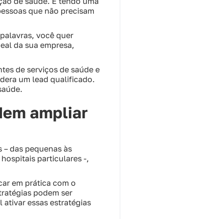
ção de saúde. E tendo uma
pessoas que não precisam
 palavras, você quer
deal da sua empresa,
tes de serviços de saúde e
dera um lead qualificado.
saúde.
dem ampliar
s – das pequenas às
spitais particulares -,
ocar em prática com o
stratégias podem ser
 ativar essas estratégias