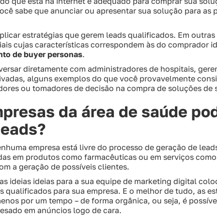
o que está na internet é adequado para comprar sua solu
ocê sabe que anunciar ou apresentar sua solução para as 
plicar estratégias que gerem leads qualificados. Em outras
iais cujas características correspondem às do comprador i
nto de buyer personas
.
ersar diretamente com administradores de hospitais, geren
privadas, alguns exemplos do que você provavelmente consi
adores ou tomadores de decisão na compra de soluções de 
presas da área de saúde po
leads?
nenhuma empresa está livre do processo de geração de lead
as em produtos como farmacêuticas ou em serviços como ho
om a geração de possíveis clientes.
s ideias ideias para a sua equipe de marketing digital col
ds qualificados para sua empresa. E o melhor de tudo, as e
enos por um tempo – de forma orgânica, ou seja, é possível
esado em anúncios logo de cara.