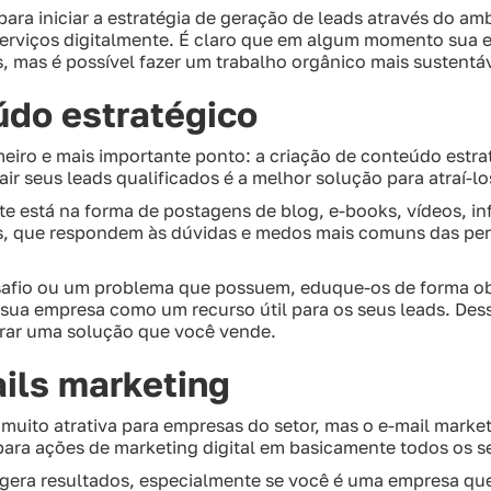
ara iniciar a estratégia de geração de leads através do amb
serviços digitalmente. É claro que em algum momento sua e
 mas é possível fazer um trabalho orgânico mais sustentáve
údo estratégico
iro e mais importante ponto: a criação de conteúdo estrat
ir seus leads qualificados é a melhor solução para atraí-lo
 está na forma de postagens de blog, e-books, vídeos, inf
s, que respondem às dúvidas e medos mais comuns das per
safio ou um problema que possuem, eduque-os de forma ob
 sua empresa como um recurso útil para os seus leads. Des
rar uma solução que você vende.
ails marketing
muito atrativa para empresas do setor, mas o e-mail marke
para ações de marketing digital em basicamente todos os s
 gera resultados, especialmente se você é uma empresa 