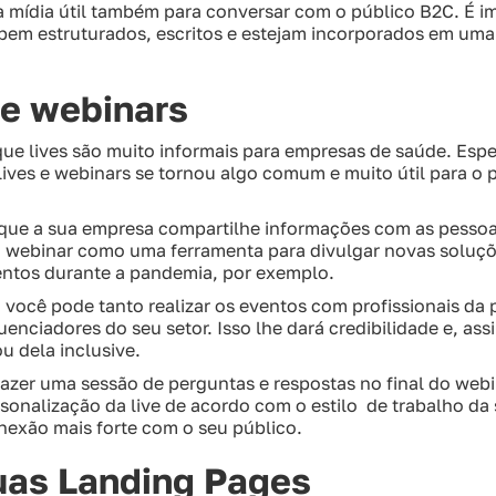
a mídia útil também para conversar com o público B2C. É i
bem estruturados, escritos e estejam incorporados em uma
 e webinars
ue lives são muito informais para empresas de saúde. Esp
lives e webinars se tornou algo comum e muito útil para o 
 que a sua empresa compartilhe informações com as pesso
o webinar como uma ferramenta para divulgar novas soluç
entos durante a pandemia, por exemplo.
você pode tanto realizar os eventos com profissionais da
enciadores do seu setor. Isso lhe dará credibilidade e, assi
u dela inclusive.
azer uma sessão de perguntas e respostas no final do webin
rsonalização da live de acordo com o estilo de trabalho da
exão mais forte com o seu público.
uas Landing Pages