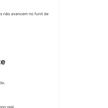
ds não avancem no funil de
te
do.
mpo real.