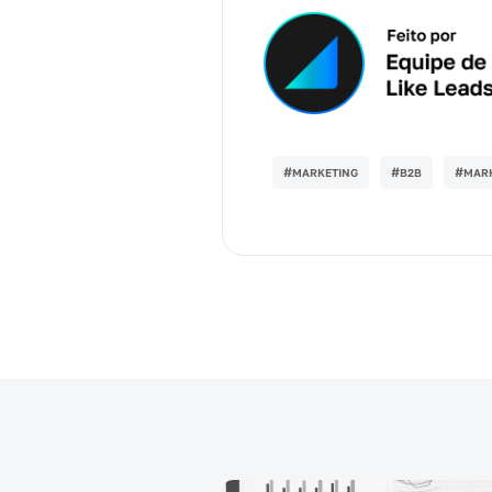
#
#
#
MARKETING
B2B
MARK