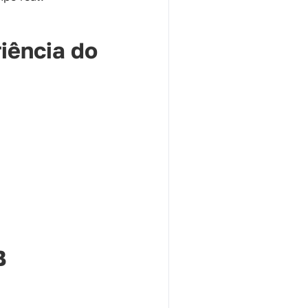
iência do
B