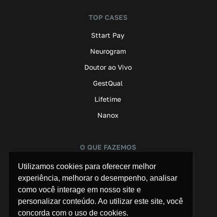
TOP CASES
Sttart Pay
Neurogram
Doutor ao Vivo
GestQual
Lifetime
Nanox
O QUE FAZEMOS
Assessoria de Imprensa
Utilizamos cookies para oferecer melhor
experiência, melhorar o desempenho, analisar
Marketing B2B
como você interage em nosso site e
Saúde
personalizar conteúdo. Ao utilizar este site, você
concorda com o uso de cookies.