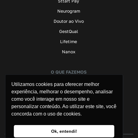
Sttart Pay
Neurogram
Doutor ao Vivo
GestQual
Lifetime
Nanox
O QUE FAZEMOS
Assessoria de Imprensa
Utilizamos cookies para oferecer melhor
experiência, melhorar o desempenho, analisar
Marketing B2B
como você interage em nosso site e
Saúde
personalizar conteúdo. Ao utilizar este site, você
concorda com o uso de cookies.
Ok, entendi!