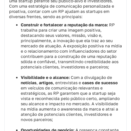
uma startup perante seu público-alvo e investidores.
Com uma estratégia de comunicação personalizada e
proativa, contar com um RP ajudam as startups em
diversas frentes, sendo as principais:
Construir e fortalecer a reputação da marca:
RP
trabalha para criar uma imagem positiva,
destacando seus valores, missão, visão e,
principalmente, a inovação que ela traz ao seu
mercado de atuação. A exposição positiva na mídia
e o relacionamento com influenciadores do setor
contribuem para a construção de uma reputação
sólida e confiável, transmitindo credibilidade aos
potenciais clientes, investidores e parceiros;
Visibilidade e o alcance:
Com a divulgação de
notícias
,
artigos
, entrevistas e
cases de sucesso
em veículos de comunicação relevantes e
estratégicos, as RP garantem que a startup seja
vista e reconhecida pelo público certo, ampliando
seu alcance e impacto no mercado. A visibilidade
na mídia aumenta o
awareness
da marca e atrai a
atenção de potenciais clientes, investidores e
novos parceiros;
Oportunidades de negócio:
A presença constante