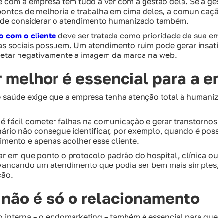
e com a empresa tem tudo a ver com a gestão dela. Se a ge
pontos de melhoria e trabalha em cima deles, a comunicaç
a de considerar o atendimento humanizado também.
 com o cliente
deve ser tratada como prioridade da sua e
as sociais possuem. Um atendimento ruim pode gerar insati
etar negativamente a imagem da marca na web.
 melhor é essencial para a 
de saúde exige que a empresa tenha atenção total à human
é fácil cometer falhas na comunicação e gerar transtornos
ário não consegue identificar, por exemplo, quando é pos
imento e apenas acolher esse cliente.
ar em que ponto o protocolo padrão do hospital, clínica o
avancando um atendimento que podia ser bem mais simples, 
ção.
não é só o relacionamento
 interna – o endomarketing – também é essencial para que 