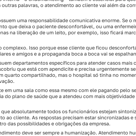
 outras palavras, o atendimento ao cliente vai além da co
ossuem uma responsabilidade comunicativa enorme. Se o 
o que deixa o paciente desconfortável, ou uma enfermei
as na liberação de um leito, por exemplo, isso ficará mar
vo complexo. Isso porque esse cliente que ficou desconfor
liares e amigos e a propaganda boca a boca vai se espalha
suem departamentos específicos para atender casos mais 
scobriu que está com apendicite e precisa urgentemente se
m quarto compartilhado, mas o hospital só tinha no momen
vação.
ente em uma sala como essa mesmo com ele pagando pelo se
ia do plano de saúde que a atendeu com mais objetividade 
o que absolutamente todos os funcionários estejam sintoni
to ao cliente. As respostas precisam estar sincronizadas 
tro das possibilidades e obrigações da empresa.
tendimento deve ser sempre a humanização. Atendimento h