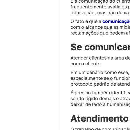
E a comunicação do client
frequentemente avalia os 
otimização, mas não deix
O fato é que a
comunicação
com o alcance que as mídi
reclamações que podem af
Se comunicar
Atender clientes na área 
com o cliente.
Em um cenário como esse, 
especialmente se o funcion
protocolo padrão de atend
É preciso também identific
sendo rígido demais e atr
deixar de lado a humaniza
Atendimento 
O trabalho de comunicação