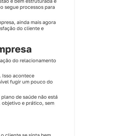
stão é bem estruturada e
ão segue processos para
mpresa, ainda mais agora
sfação do cliente e
empresa
ização do relacionamento
. Isso acontece
sível fugir um pouco do
u plano de saúde não está
objetivo e prático, sem
o cliente se sinta bem