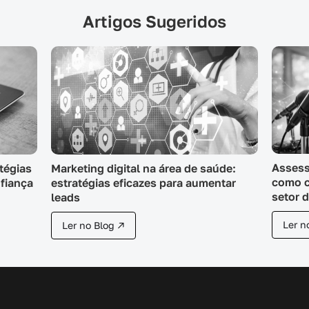
Artigos Sugeridos
Assess
tégias
Marketing digital na área de saúde:
como c
nfiança
estratégias eficazes para aumentar
setor d
leads
Ler n
Ler no Blog ↗