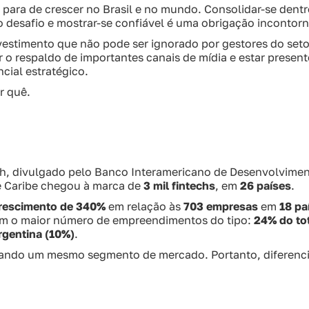
para de crescer no Brasil e no mundo. Consolidar-se dentr
 desafio e mostrar-se confiável é uma obrigação incontorn
nvestimento que não pode ser ignorado por gestores do set
r o respaldo de importantes canais de mídia e estar presen
cial estratégico.
r quê.
ch, divulgado pelo Banco Interamericano de Desenvolvimen
e Caribe chegou à marca de
3 mil fintechs
, em
26 países
.
rescimento de 340%
em relação às
703 empresas
em
18 pa
 com o maior número de empreendimentos do tipo:
24% do to
rgentina (10%)
.
tando um mesmo segmento de mercado. Portanto, diferenci