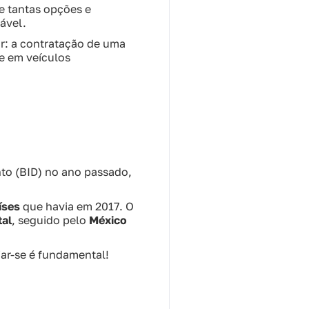
e tantas opções e
ável.
or: a contratação de uma
te em veículos
to (BID) no ano passado,
íses
que havia em 2017. O
tal
, seguido pelo
México
ar-se é fundamental!