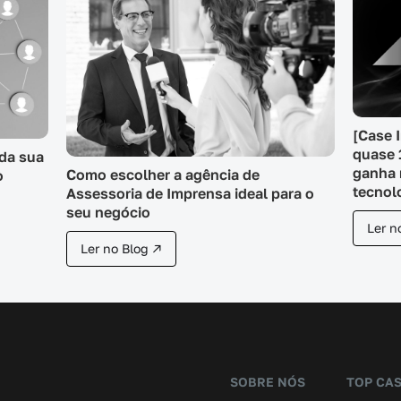
[Case 
quase 
 da sua
ganha 
Como escolher a agência de
o
tecnol
Assessoria de Imprensa ideal para o
seu negócio
Ler n
Ler no Blog ↗
SOBRE NÓS
TOP CA