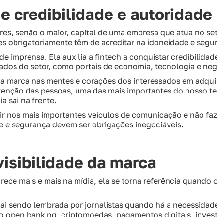
e credibilidade e autoridade
es, senão o maior, capital de uma empresa que atua no seto
s obrigatoriamente têm de acreditar na idoneidade e segu
 de imprensa. Ela auxilia a fintech a conquistar credibilid
tados do setor, como portais de economia, tecnologia e neg
a a marca nas mentes e corações dos interessados em adquir
atenção das pessoas, uma das mais importantes do nosso t
a sai na frente.
air nos mais importantes veículos de comunicação e não faze
e e segurança devem ser obrigações inegociáveis.
isibilidade da marca
rece mais e mais na mídia, ela se torna referência quando 
ai sendo lembrada por jornalistas quando há a necessidade
o open banking, criptomoedas, pagamentos digitais, invest