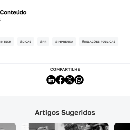
#
#
#
#
FINTECH
DICAS
PR
IMPRENSA
RELAÇÕES PÚBLICAS
COMPARTILHE
Artigos Sugeridos