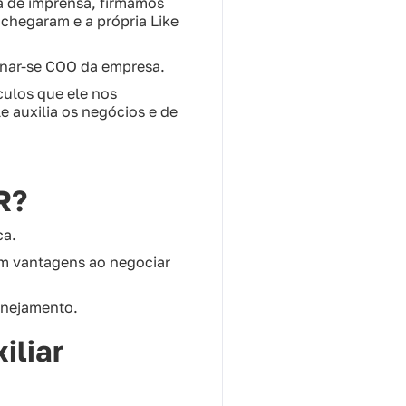
ia de imprensa, firmamos
 chegaram e a própria Like
rnar-se COO da empresa.
culos que ele nos
e auxilia os negócios e de
.
R?
ca.
m vantagens ao negociar
anejamento.
iliar