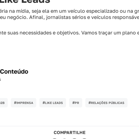
ia na mídia, seja ela em um veículo especializado ou na g
eu negócio. Afinal, jornalistas sérios e veículos responsáv
te suas necessidades e objetivos. Vamos traçar um plano e
#
#
#
#
B2B
IMPRENSA
LIKE LEADS
PR
RELAÇÕES PÚBLICAS
COMPARTILHE