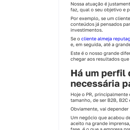
Nossa atuação é justament
faz, qual o seu objetivo e 
Por exemplo, se um client
conteúdos já pensados pa
investimentos.
Se o
cliente almeja reputa
e, em seguida, até a grand
Este é o nosso grande difer
chegar aos resultados que 
Há um perfil
necessária p
Hoje o PR, principalmente
tamanho, de ser B2B, B2C 
Obviamente, vai depender 
Um negócio que acabou de s
aceito na grande imprensa,
fase, é o que a empresa pr