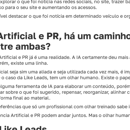
lorar o que foi notícia nas redes sociais, no site, trazer ba
xo para o seu site e aumentando os acessos.
ível destacar o que foi notícia em determinado veículo e 
Artificial e PR, há um caminh
tre ambas?
Artificial e PR já é uma realidade. A IA certamente deu mais 
ém, existe uma linha.
icial seja sim uma aliada e seja utilizada cada vez mais, é
o caso da Like Leads, tem um olhar humano. Existe o papel
 alguma ferramenta de IA para elaborar um conteúdo, porém
har sobre o que foi sugerido, repensar, reorganizar, alinhar
 forma final ao material.
ferências que só um profissional com olhar treinado sabe id
ência Artificial e PR podem andar juntos. Mas o olhar human
Like Leads