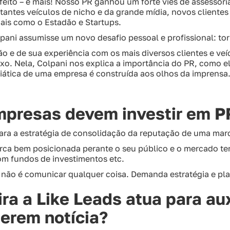
 feito – e mais! Nosso PR ganhou um forte viés de assessor
antes veículos de nicho e da grande mídia, novos clientes
nais como o Estadão e Startups.
pani assumisse um novo desafio pessoal e profissional: to
ão e de sua experiência com os mais diversos clientes e veí
xo. Nela, Colpani nos explica a importância do PR, como el
iática de uma empresa é construída aos olhos da imprensa
mpresas devem investir em P
ara a estratégia de consolidação da reputação de uma mar
ca bem posicionada perante o seu público e o mercado te
om fundos de investimentos etc.
não é comunicar qualquer coisa. Demanda estratégia e pl
a a Like Leads atua para aux
erem notícia?