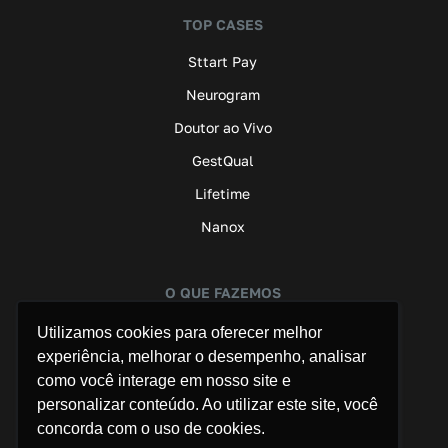
TOP CASES
Sttart Pay
Neurogram
Doutor ao Vivo
GestQual
Lifetime
Nanox
O QUE FAZEMOS
Assessoria de Imprensa
Utilizamos cookies para oferecer melhor
experiência, melhorar o desempenho, analisar
Marketing B2B
como você interage em nosso site e
Saúde
personalizar conteúdo. Ao utilizar este site, você
concorda com o uso de cookies.