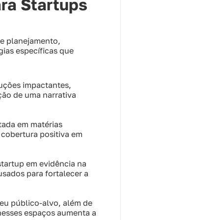
ra Startups
ve planejamento,
gias específicas que
luções impactantes,
ução de uma narrativa
tada em matérias
 cobertura positiva em
startup em evidência na
sados para fortalecer a
seu público-alvo, além de
a nesses espaços aumenta a