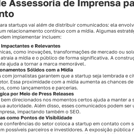
de Assessoria de Imprensa pa
nto
ara startups vai além de distribuir comunicados: ela envol
e um relacionamento contínuo com a mídia. Algumas estraté
podem implementar incluem:
s Impactantes e Relevantes
s únicas, como inovações, transformações de mercado ou so
 atraia a mídia e o público de forma significativa. A constr
nte ajuda a tornar a marca memorável.
ionamentos Sólidos com a Mídia
com jornalistas garantem que a startup seja lembrada e ci
setor. Essa proximidade com a mídia aumenta as chances de
s, como lançamentos e parcerias.
ica por Meio de Press Releases
s bem direcionados nos momentos certos ajuda a manter a 
sua autoridade. Além disso, esses comunicados podem ser u
empresa, impactando também o SEO.
as como Pontos de Visibilidade
 e conferências do setor coloca a startup em contato com 
om possíveis parceiros e investidores. A exposição públic